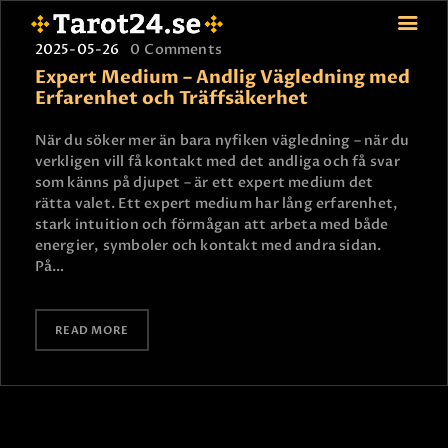
2025-05-26
0
Comments
Expert Medium – Andlig Vägledning med
Erfarenhet och Träffsäkerhet
HEM
När du söker mer än bara nyfiken vägledning – när du
verkligen vill få kontakt med det andliga och få svar
ASTROLOGI
som känns på djupet – är ett expert medium det
STJÄRNTECKEN
rätta valet. Ett expert medium har lång erfarenhet,
TAROT
stark intuition och förmågan att arbeta med både
energier, symboler och kontakt med andra sidan.
SPÅDAM-SIERSKA
På…
BLOGG
JOBBA SOM SPÅDAM
READ MORE
BETALNING
FAQ
KONTAKTA OSS