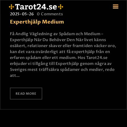
2025-05-26
0
Comments
Experthjälp Medium
Få Andlig Vägledning av Spådam och Medium –
HEM
Experthjälp När Du Behöver Den När livet känns
osäkert, relationer skaver eller framtiden väcker oro,
ASTROLOGI
kan det vara ovärderligt att få experthjälp från en
STJÄRNTECKEN
erfaren spådam eller ett medium. Hos Tarot24.se
TAROT
erbjuder vi tillgång till Experthjälp genom några av
Sveriges mest träffsäkra spådamer och medier, redo
SPÅDAM-SIERSKA
att…
BLOGG
JOBBA SOM SPÅDAM
READ MORE
BETALNING
FAQ
KONTAKTA OSS