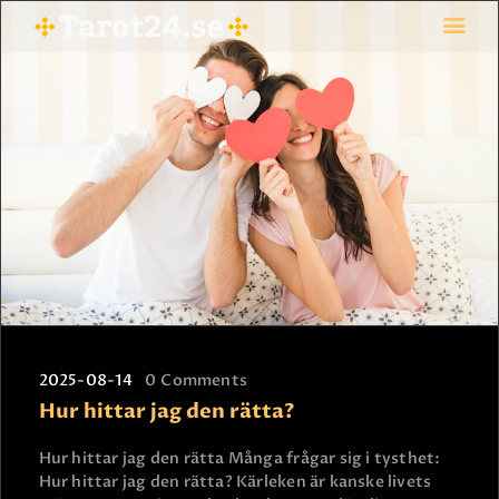
HEM
ASTROLOGI
STJÄRNTECKEN
TAROT
SPÅDAM-SIERSKA
BLOGG
JOBBA SOM SPÅDAM
BETALNING
2025-08-14
0
Comments
Hur hittar jag den rätta?
FAQ
KONTAKTA OSS
Hur hittar jag den rätta Många frågar sig i tysthet:
Hur hittar jag den rätta? Kärleken är kanske livets