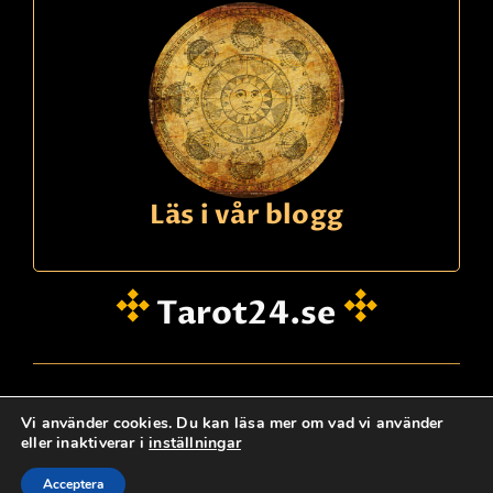
Läs i vår blogg
Tarot24.se
hei@dinklarsynte.no
Vi använder cookies. Du kan läsa mer om vad vi använder
eller inaktiverar i
inställningar
Personskydd
Logg Inn
Kontakta oss
@ tarot24.se
Acceptera