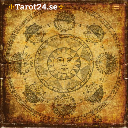
HEM
ASTROLOGI
STJÄRNTECKEN
TAROT
SPÅDAM-SIERSKA
BLOGG
JOBBA SOM SPÅDAM
BETALNING
FAQ
KONTAKTA OSS