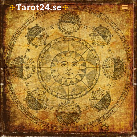
HEM
ASTROLOGI
STJÄRNTECKEN
TAROT
SPÅDAM-SIERSKA
BLOGG
JOBBA SOM SPÅDAM
BETALNING
FAQ
KONTAKTA OSS