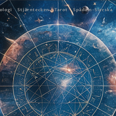
HEM
ologi
Stjärntecken
Tarot
Spådam-Sierska
ASTROLOGI
STJÄRNTECKEN
TAROT
SPÅDAM-SIERSKA
BLOGG
JOBBA SOM SPÅDAM
BETALNING
FAQ