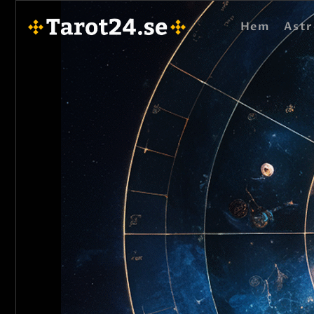
Hem
Astr