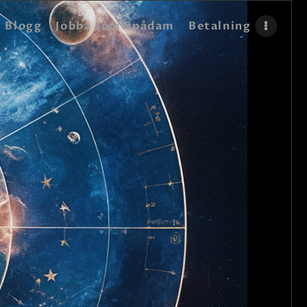
Blogg
Jobba som Spådam
Betalning