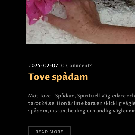
2025-02-07
0
Comments
Tove spådam
Möt Tove – Spådam, Spirituell Vägledare oc
tarot24.se. Hon är inte bara en skicklig väg
spådom, distanshealing och andlig vägledni
READ MORE