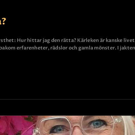
KONTAKTA OSS
a?
tysthet: Hur hittar jag den rätta? Kärleken är kanske li
bakom erfarenheter, rädslor och gamla mönster. I jakten 