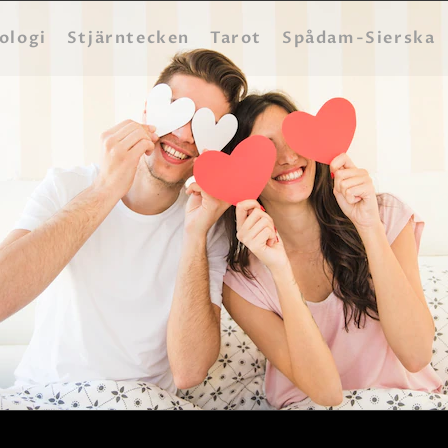
HEM
ologi
Stjärntecken
Tarot
Spådam-Sierska
ASTROLOGI
STJÄRNTECKEN
TAROT
SPÅDAM-SIERSKA
BLOGG
JOBBA SOM SPÅDAM
BETALNING
FAQ