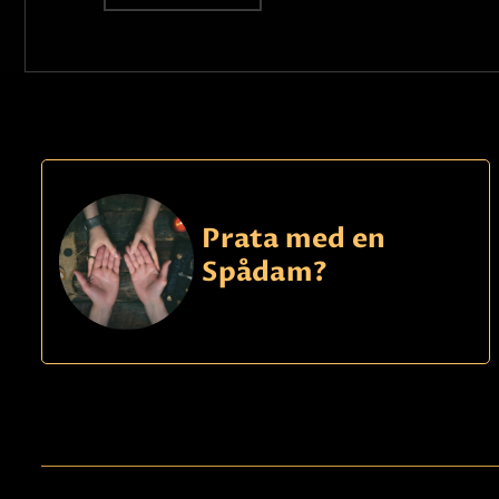
Prata med en
Spådam?