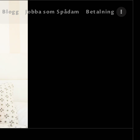
Blogg
Jobba som Spådam
Betalning