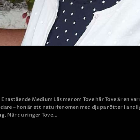
h Enastående Medium Läs mer om Tove här Tove är en var
ledare – hon är ett naturfenomen med djupa rötter i andl
ng. När du ringer Tove…