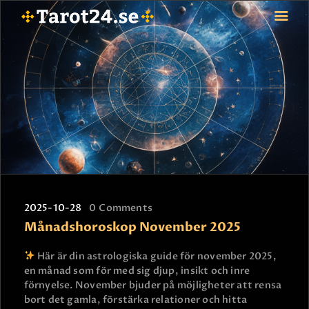
HEM
ASTROLOGI
STJÄRNTECKEN
TAROT
SPÅDAM-SIERSKA
BLOGG
2025-10-28
0
Comments
JOBBA SOM SPÅDAM
Månadshoroskop November 2025
BETALNING
FAQ
Här är din astrologiska guide för november 2025,
en månad som för med sig djup, insikt och inre
KONTAKTA OSS
förnyelse. November bjuder på möjligheter att rensa
bort det gamla, förstärka relationer och hitta