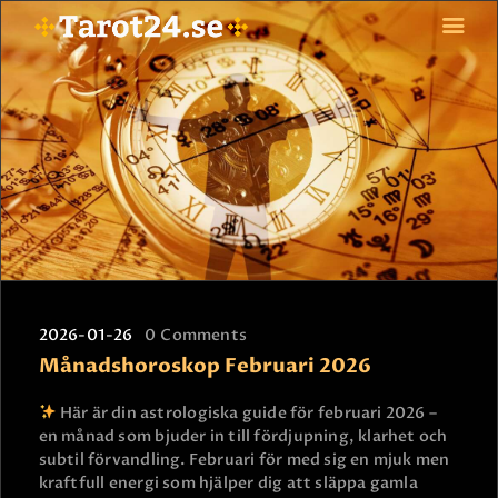
HEM
ASTROLOGI
STJÄRNTECKEN
TAROT
SPÅDAM-SIERSKA
BLOGG
2026-01-26
0
Comments
JOBBA SOM SPÅDAM
Månadshoroskop Februari 2026
BETALNING
FAQ
Här är din astrologiska guide för februari 2026 –
en månad som bjuder in till fördjupning, klarhet och
KONTAKTA OSS
subtil förvandling. Februari för med sig en mjuk men
kraftfull energi som hjälper dig att släppa gamla