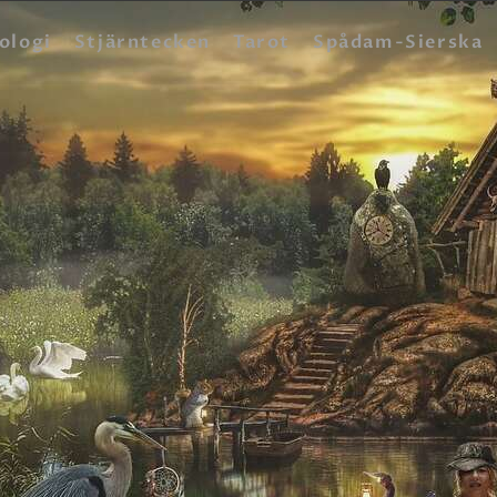
HEM
ologi
Stjärntecken
Tarot
Spådam-Sierska
ASTROLOGI
STJÄRNTECKEN
TAROT
SPÅDAM-SIERSKA
BLOGG
JOBBA SOM SPÅDAM
BETALNING
FAQ