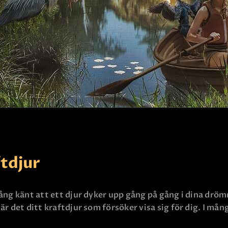
KONTAKTA OSS
ftdjur
ng känt att ett djur dyker upp gång på gång i dina drömma
är det ditt kraftdjur som försöker visa sig för dig. I må