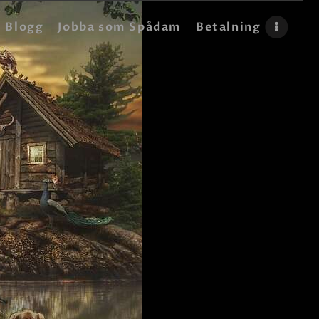
Blogg
Jobba som Spådam
Betalning