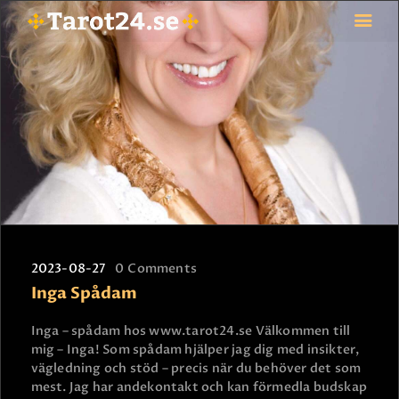
HEM
ASTROLOGI
STJÄRNTECKEN
TAROT
SPÅDAM-SIERSKA
BLOGG
2023-08-27
0
Comments
JOBBA SOM SPÅDAM
Inga Spådam
BETALNING
FAQ
Inga – spådam hos www.tarot24.se Välkommen till
mig – Inga! Som spådam hjälper jag dig med insikter,
KONTAKTA OSS
vägledning och stöd – precis när du behöver det som
mest. Jag har andekontakt och kan förmedla budskap