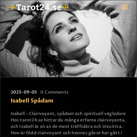
HEM
ASTROLOGI
STJÄRNTECKEN
TAROT
SPÅDAM-SIERSKA
BLOGG
2023-09-05
0
Comments
JOBBA SOM SPÅDAM
Isabell Spådam
BETALNING
FAQ
Isabell – Clairvoyant, spådam och spirituell vägledare
Hos tarot24.se hittar du många erfarna clairvoyanta,
KONTAKTA OSS
och Isabell är en av de mest träffsäkra och intuitiva.
Hon är född clairvoyant och hennes gåvor har gått i