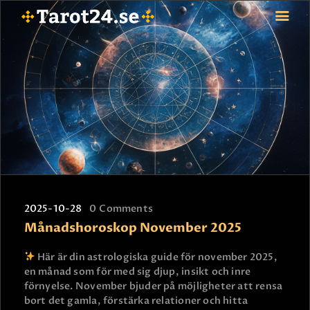
HEM
ASTROLOGI
STJÄRNTECKEN
TAROT
SPÅDAM-SIERSKA
BLOGG
2025-10-28
0
Comments
JOBBA SOM SPÅDAM
Månadshoroskop November 2025
BETALNING
FAQ
Här är din astrologiska guide för november 2025,
en månad som för med sig djup, insikt och inre
KONTAKTA OSS
förnyelse. November bjuder på möjligheter att rensa
bort det gamla, förstärka relationer och hitta