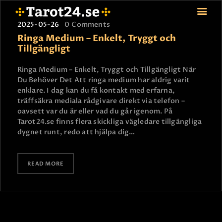
2025-05-26
0
Comments
Ringa Medium – Enkelt, Tryggt och
Tillgängligt
HEM
Ringa Medium – Enkelt, Tryggt och Tillgängligt När
Du Behöver Det Att ringa medium har aldrig varit
ASTROLOGI
enklare. I dag kan du få kontakt med erfarna,
STJÄRNTECKEN
träffsäkra mediala rådgivare direkt via telefon –
TAROT
oavsett var du är eller vad du går igenom. På
Tarot24.se finns flera skickliga vägledare tillgängliga
SPÅDAM-SIERSKA
dygnet runt, redo att hjälpa dig…
BLOGG
JOBBA SOM SPÅDAM
READ MORE
BETALNING
FAQ
KONTAKTA OSS