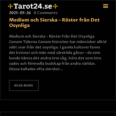
2025-05-26
0
Comments
Medium och Sierska – Röster från Det
Osynliga
HEM
Medium och Sierska – Röster från Det Osynliga
Genom Tiderna Genom historien har människor alltid
ASTROLOGI
sökt svar från det osynliga. I gamla kulturer fanns
STJÄRNTECKEN
det kvinnor och män med särskilda gåvor – de som
TAROT
kunde känna det andra inte såg, höra det som inte
sades och förmedla budskap från andra världar.
SPÅDAM-SIERSKA
Dessa kallades ofta sierskor…
BLOGG
JOBBA SOM SPÅDAM
READ MORE
BETALNING
FAQ
KONTAKTA OSS