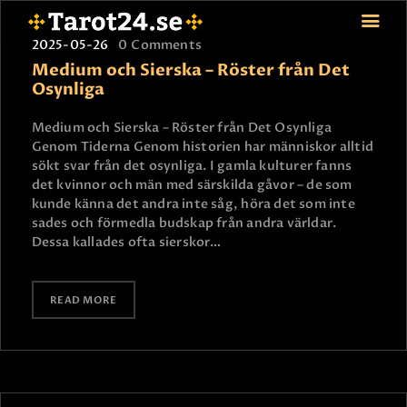
2025-05-26
0
Comments
Medium och Sierska – Röster från Det
Osynliga
HEM
Medium och Sierska – Röster från Det Osynliga
Genom Tiderna Genom historien har människor alltid
ASTROLOGI
sökt svar från det osynliga. I gamla kulturer fanns
STJÄRNTECKEN
det kvinnor och män med särskilda gåvor – de som
TAROT
kunde känna det andra inte såg, höra det som inte
sades och förmedla budskap från andra världar.
SPÅDAM-SIERSKA
Dessa kallades ofta sierskor…
BLOGG
JOBBA SOM SPÅDAM
READ MORE
BETALNING
FAQ
KONTAKTA OSS