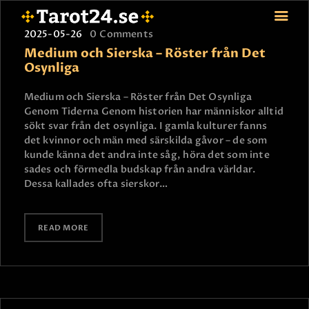
2025-05-26
0
Comments
Medium och Sierska – Röster från Det
Osynliga
HEM
Medium och Sierska – Röster från Det Osynliga
Genom Tiderna Genom historien har människor alltid
ASTROLOGI
sökt svar från det osynliga. I gamla kulturer fanns
STJÄRNTECKEN
det kvinnor och män med särskilda gåvor – de som
TAROT
kunde känna det andra inte såg, höra det som inte
sades och förmedla budskap från andra världar.
SPÅDAM-SIERSKA
Dessa kallades ofta sierskor…
BLOGG
JOBBA SOM SPÅDAM
READ MORE
BETALNING
FAQ
KONTAKTA OSS