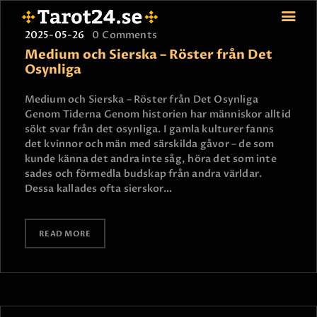
2025-05-26
0
Comments
Medium och Sierska – Röster från Det
Osynliga
HEM
Medium och Sierska – Röster från Det Osynliga
Genom Tiderna Genom historien har människor alltid
ASTROLOGI
sökt svar från det osynliga. I gamla kulturer fanns
STJÄRNTECKEN
det kvinnor och män med särskilda gåvor – de som
TAROT
kunde känna det andra inte såg, höra det som inte
sades och förmedla budskap från andra världar.
SPÅDAM-SIERSKA
Dessa kallades ofta sierskor…
BLOGG
JOBBA SOM SPÅDAM
READ MORE
BETALNING
FAQ
KONTAKTA OSS