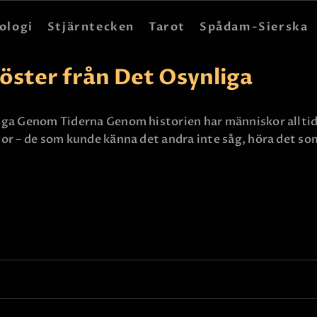
HEM
ologi
Stjärntecken
Tarot
Spådam-Sierska
ASTROLOGI
öster från Det Osynliga
STJÄRNTECKEN
TAROT
ga Genom Tiderna Genom historien har människor alltid s
or – de som kunde känna det andra inte såg, höra det so
SPÅDAM-SIERSKA
BLOGG
JOBBA SOM SPÅDAM
BETALNING
FAQ