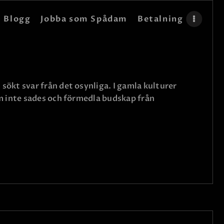
Blogg
Jobba som Spådam
Betalning
ökt svar från det osynliga. I gamla kulturer
m inte sades och förmedla budskap från