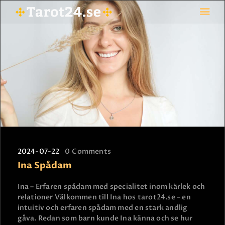
HEM
ASTROLOGI
STJÄRNTECKEN
TAROT
SPÅDAM-SIERSKA
BLOGG
2024-07-22
0
Comments
JOBBA SOM SPÅDAM
Ina Spådam
BETALNING
FAQ
Ina – Erfaren spådam med specialitet inom kärlek och
relationer Välkommen till Ina hos tarot24.se – en
KONTAKTA OSS
intuitiv och erfaren spådam med en stark andlig
gåva. Redan som barn kunde Ina känna och se hur