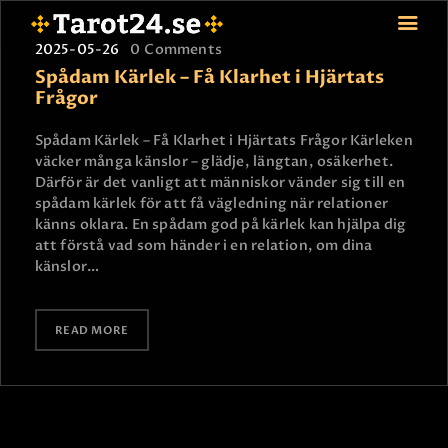
2025-05-26
0
Comments
Spådam Kärlek – Få Klarhet i Hjärtats
Frågor
HEM
Spådam Kärlek – Få Klarhet i Hjärtats Frågor Kärleken
väcker många känslor – glädje, längtan, osäkerhet.
ASTROLOGI
Därför är det vanligt att människor vänder sig till en
STJÄRNTECKEN
spådam kärlek för att få vägledning när relationer
TAROT
känns oklara. En spådam god på kärlek kan hjälpa dig
att förstå vad som händer i en relation, om dina
SPÅDAM-SIERSKA
känslor…
BLOGG
JOBBA SOM SPÅDAM
READ MORE
BETALNING
FAQ
KONTAKTA OSS