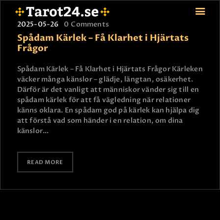
2025-05-26
0
Comments
Spådam Kärlek – Få Klarhet i Hjärtats
Frågor
HEM
Spådam Kärlek – Få Klarhet i Hjärtats Frågor Kärleken
väcker många känslor – glädje, längtan, osäkerhet.
ASTROLOGI
Därför är det vanligt att människor vänder sig till en
STJÄRNTECKEN
spådam kärlek för att få vägledning när relationer
TAROT
känns oklara. En spådam god på kärlek kan hjälpa dig
att förstå vad som händer i en relation, om dina
SPÅDAM-SIERSKA
känslor…
BLOGG
JOBBA SOM SPÅDAM
READ MORE
BETALNING
FAQ
KONTAKTA OSS