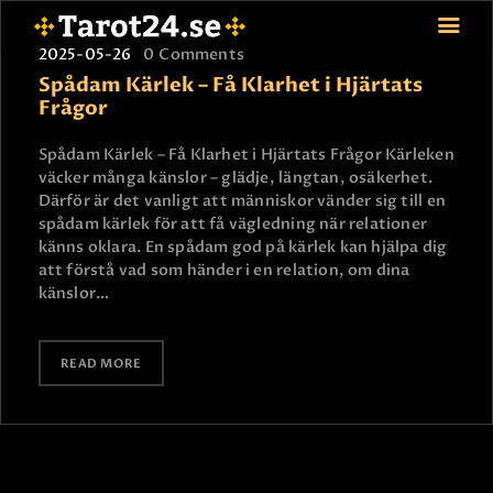
2025-05-26
0
Comments
Spådam Kärlek – Få Klarhet i Hjärtats
Frågor
HEM
Spådam Kärlek – Få Klarhet i Hjärtats Frågor Kärleken
väcker många känslor – glädje, längtan, osäkerhet.
ASTROLOGI
Därför är det vanligt att människor vänder sig till en
STJÄRNTECKEN
spådam kärlek för att få vägledning när relationer
TAROT
känns oklara. En spådam god på kärlek kan hjälpa dig
att förstå vad som händer i en relation, om dina
SPÅDAM-SIERSKA
känslor…
BLOGG
JOBBA SOM SPÅDAM
READ MORE
BETALNING
FAQ
KONTAKTA OSS