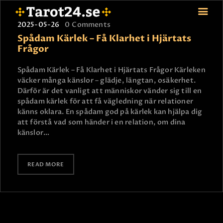
2025-05-26
0
Comments
Spådam Kärlek – Få Klarhet i Hjärtats
Frågor
HEM
Spådam Kärlek – Få Klarhet i Hjärtats Frågor Kärleken
väcker många känslor – glädje, längtan, osäkerhet.
ASTROLOGI
Därför är det vanligt att människor vänder sig till en
STJÄRNTECKEN
spådam kärlek för att få vägledning när relationer
TAROT
känns oklara. En spådam god på kärlek kan hjälpa dig
att förstå vad som händer i en relation, om dina
SPÅDAM-SIERSKA
känslor…
BLOGG
JOBBA SOM SPÅDAM
READ MORE
BETALNING
FAQ
KONTAKTA OSS