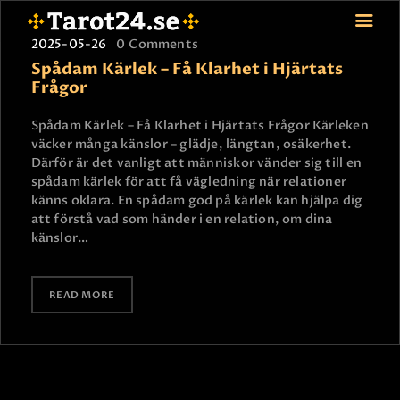
2025-05-26
0
Comments
Spådam Kärlek – Få Klarhet i Hjärtats
Frågor
HEM
Spådam Kärlek – Få Klarhet i Hjärtats Frågor Kärleken
väcker många känslor – glädje, längtan, osäkerhet.
ASTROLOGI
Därför är det vanligt att människor vänder sig till en
STJÄRNTECKEN
spådam kärlek för att få vägledning när relationer
TAROT
känns oklara. En spådam god på kärlek kan hjälpa dig
att förstå vad som händer i en relation, om dina
SPÅDAM-SIERSKA
känslor…
BLOGG
JOBBA SOM SPÅDAM
READ MORE
BETALNING
FAQ
KONTAKTA OSS