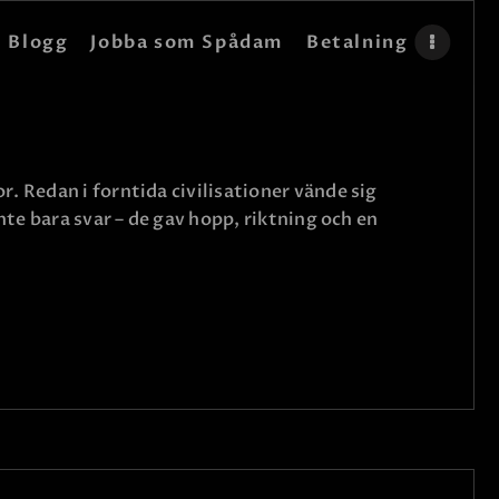
Blogg
Jobba som Spådam
Betalning
. Redan i forntida civilisationer vände sig
nte bara svar – de gav hopp, riktning och en