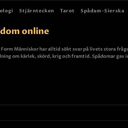
HEM
ologi
Stjärntecken
Tarot
Spådam-Sierska
ASTROLOGI
ådom online
STJÄRNTECKEN
TAROT
rm Människor har alltid sökt svar på livets stora frågor
edning om kärlek, skörd, krig och framtid. Spådomar gav i
SPÅDAM-SIERSKA
BLOGG
JOBBA SOM SPÅDAM
BETALNING
FAQ