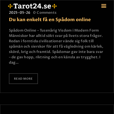
2025-05-26
0
Comments
Du kan enkelt få en Spådom online
Spådom Online – Tusenårig Visdom i Modern Form
HEM
Människor har alltid sökt svar på livets stora frågor.
Redan i forntida civilisationer vände sig folk till
ASTROLOGI
spåmän och sierskor för att få vägledning om kärlek,
STJÄRNTECKEN
skörd, krig och framtid. Spådomar gav inte bara svar
TAROT
– de gav hopp, riktning och en känsla av trygghet. I
dag…
SPÅDAM-SIERSKA
BLOGG
JOBBA SOM SPÅDAM
READ MORE
BETALNING
FAQ
KONTAKTA OSS