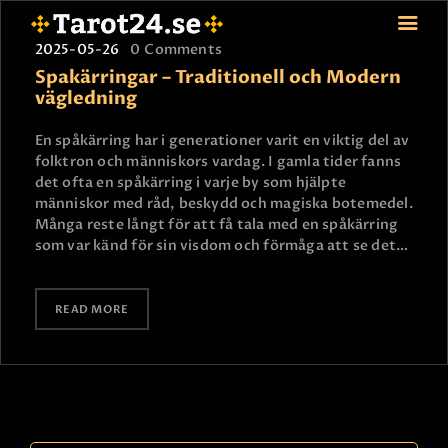
2025-05-26
0
Comments
Spakärringar – Traditionell och Modern
vägledning
HEM
En spåkärring har i generationer varit en viktig del av
folktron och människors vardag. I gamla tider fanns
ASTROLOGI
det ofta en spåkärring i varje by som hjälpte
STJÄRNTECKEN
människor med råd, beskydd och magiska botemedel.
TAROT
Många reste långt för att få tala med en spåkärring
som var känd för sin visdom och förmåga att se det…
SPÅDAM-SIERSKA
BLOGG
JOBBA SOM SPÅDAM
READ MORE
BETALNING
FAQ
KONTAKTA OSS