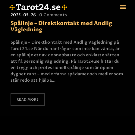
2025-05-26
0
Comments
Spålinje – Direktkontakt med Andlig
Vägledning
HEM
Spålinje – Direktkontakt med Andlig Vägledning på
Tarot24.se När du har frågor som inte kan vänta, är
ASTROLOGI
en spålinje ett av de snabbaste och enklaste sätten
STJÄRNTECKEN
att få personlig vägledning. På Tarot24.se hittar du
TAROT
en trygg och professionell spålinje som är öppen
dygnet runt – med erfarna spådamer och medier som
SPÅDAM-SIERSKA
står redo att hjälpa…
BLOGG
JOBBA SOM SPÅDAM
READ MORE
BETALNING
FAQ
KONTAKTA OSS