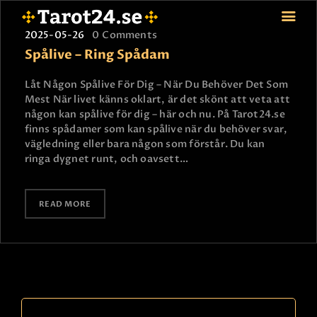
2025-05-26
0
Comments
Spålive – Ring Spådam
Låt Någon Spålive För Dig – När Du Behöver Det Som
HEM
Mest När livet känns oklart, är det skönt att veta att
någon kan spålive för dig – här och nu. På Tarot24.se
ASTROLOGI
finns spådamer som kan spålive när du behöver svar,
STJÄRNTECKEN
vägledning eller bara någon som förstår. Du kan
TAROT
ringa dygnet runt, och oavsett…
SPÅDAM-SIERSKA
BLOGG
READ MORE
JOBBA SOM SPÅDAM
BETALNING
FAQ
KONTAKTA OSS