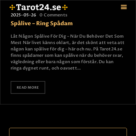
2025-05-26
0
Comments
Spålive – Ring Spådam
Låt Någon Spålive För Dig – När Du Behöver Det Som
HEM
Mest När livet känns oklart, är det skönt att veta att
någon kan spålive för dig – här och nu. På Tarot24.se
ASTROLOGI
finns spådamer som kan spålive när du behöver svar,
STJÄRNTECKEN
vägledning eller bara någon som förstår. Du kan
TAROT
ringa dygnet runt, och oavsett…
SPÅDAM-SIERSKA
BLOGG
READ MORE
JOBBA SOM SPÅDAM
BETALNING
FAQ
KONTAKTA OSS