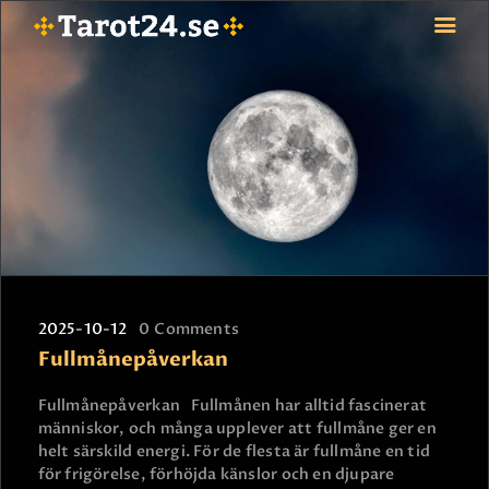
HEM
ASTROLOGI
STJÄRNTECKEN
TAROT
SPÅDAM-SIERSKA
BLOGG
2025-10-12
0
Comments
JOBBA SOM SPÅDAM
Fullmånepåverkan
BETALNING
FAQ
Fullmånepåverkan Fullmånen har alltid fascinerat
människor, och många upplever att fullmåne ger en
KONTAKTA OSS
helt särskild energi. För de flesta är fullmåne en tid
för frigörelse, förhöjda känslor och en djupare