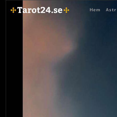
Hem
Astr