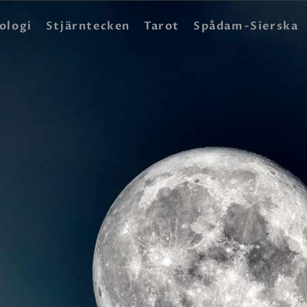
HEM
ologi
Stjärntecken
Tarot
Spådam-Sierska
ASTROLOGI
STJÄRNTECKEN
TAROT
SPÅDAM-SIERSKA
BLOGG
JOBBA SOM SPÅDAM
BETALNING
FAQ