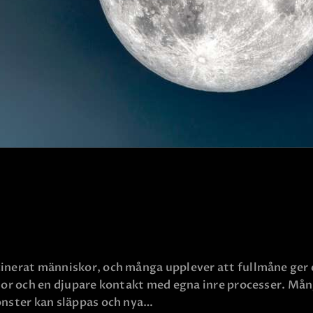
KONTAKTA OSS
nerat människor, och många upplever att fullmåne ger en 
slor och en djupare kontakt med egna inre processer. Mång
mönster kan släppas och nya…