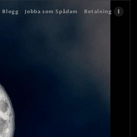
Blogg
Jobba som Spådam
Betalning