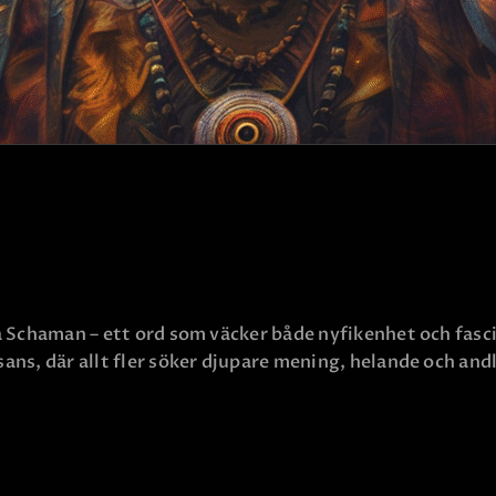
a Schaman – ett ord som väcker både nyfikenhet och fasc
ans, där allt fler söker djupare mening, helande och and