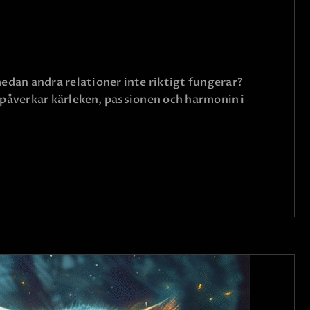
dan andra relationer inte riktigt fungerar?
 påverkar kärleken, passionen och harmonin i