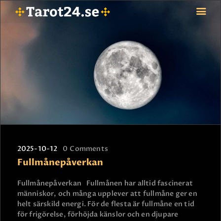
HEM
ASTROLOGI
STJÄRNTECKEN
TAROT
SPÅDAM-SIERSKA
BLOGG
2025-10-12
0
Comments
JOBBA SOM SPÅDAM
Fullmånepåverkan
BETALNING
FAQ
Fullmånepåverkan Fullmånen har alltid fascinerat
människor, och många upplever att fullmåne ger en
KONTAKTA OSS
helt särskild energi. För de flesta är fullmåne en tid
för frigörelse, förhöjda känslor och en djupare