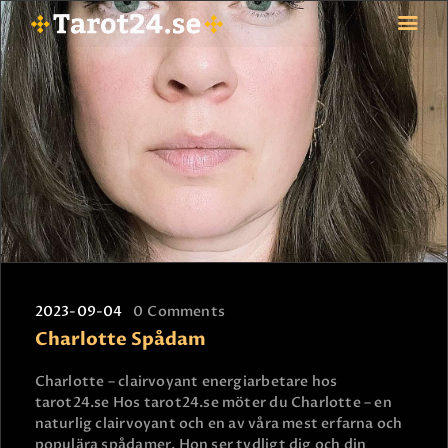
HEM
ASTROLOGI
STJÄRNTECKEN
TAROT
SPÅDAM-SIERSKA
BLOGG
JOBBA SOM SPÅDAM
2023-09-04
0
Comments
Charlotte Spådam
BETALNING
FAQ
Charlotte – clairvoyant energiarbetare hos
KONTAKTA OSS
tarot24.se Hos tarot24.se möter du Charlotte – en
naturlig clairvoyant och en av våra mest erfarna och
populära spådamer. Hon ser tydligt dig och din