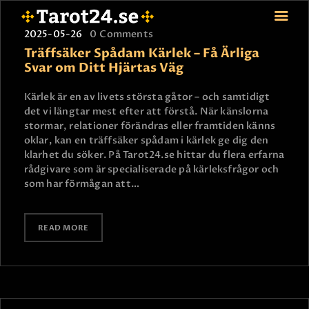
2025-05-26
0
Comments
Träffsäker Spådam Kärlek – Få Ärliga
Svar om Ditt Hjärtas Väg
HEM
Kärlek är en av livets största gåtor – och samtidigt
det vi längtar mest efter att förstå. När känslorna
ASTROLOGI
stormar, relationer förändras eller framtiden känns
STJÄRNTECKEN
oklar, kan en träffsäker spådam i kärlek ge dig den
TAROT
klarhet du söker. På Tarot24.se hittar du flera erfarna
rådgivare som är specialiserade på kärleksfrågor och
SPÅDAM-SIERSKA
som har förmågan att…
BLOGG
JOBBA SOM SPÅDAM
READ MORE
BETALNING
FAQ
KONTAKTA OSS