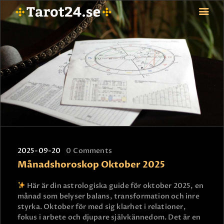
HEM
ASTROLOGI
STJÄRNTECKEN
TAROT
SPÅDAM-SIERSKA
BLOGG
2025-09-20
0
Comments
JOBBA SOM SPÅDAM
Månadshoroskop Oktober 2025
BETALNING
FAQ
Här är din astrologiska guide för oktober 2025, en
månad som belyser balans, transformation och inre
KONTAKTA OSS
styrka. Oktober för med sig klarhet i relationer,
fokus i arbete och djupare självkännedom. Det är en