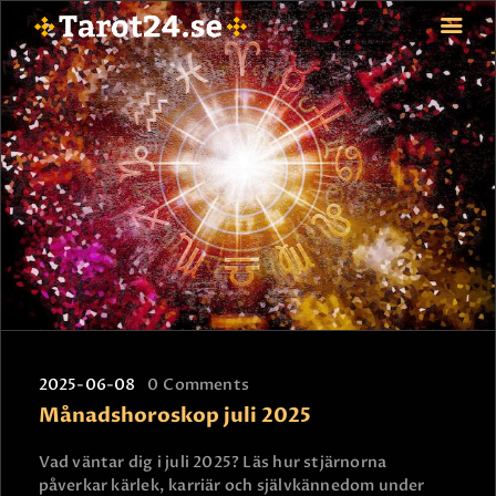
HEM
ASTROLOGI
STJÄRNTECKEN
TAROT
SPÅDAM-SIERSKA
BLOGG
JOBBA SOM SPÅDAM
BETALNING
2025-06-08
0
Comments
FAQ
Månadshoroskop juli 2025
KONTAKTA OSS
Vad väntar dig i juli 2025? Läs hur stjärnorna
påverkar kärlek, karriär och självkännedom under