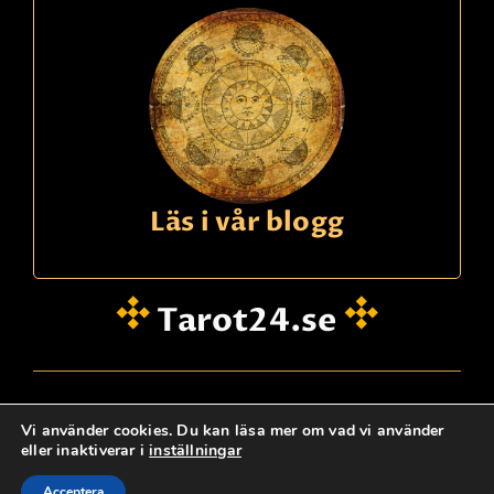
Läs i vår blogg
Tarot24.se
hei@dinklarsynte.no
Vi använder cookies. Du kan läsa mer om vad vi använder
eller inaktiverar i
inställningar
Personskydd
Logg Inn
Kontakta oss
@ tarot24.se
Acceptera