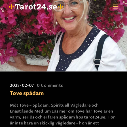
HEM
ASTROLOGI
STJÄRNTECKEN
TAROT
SPÅDAM-SIERSKA
BLOGG
2025-02-07
0
Comments
JOBBA SOM SPÅDAM
Tove spådam
BETALNING
FAQ
Möt Tove – Spådam, Spirituell Vägledare och
Enastående Medium Läs mer om Tove här Tove är en
KONTAKTA OSS
varm, seriös och erfaren spådam hos tarot24.se. Hon
är inte bara en skicklig vägledare – hon är ett