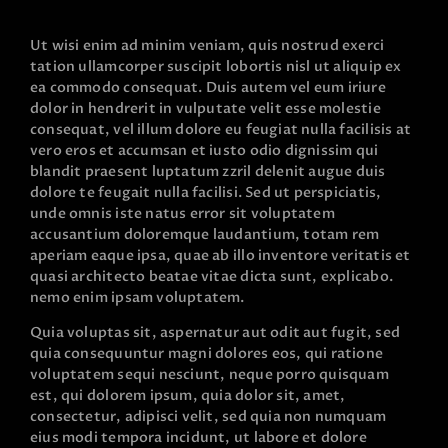
Ut wisi enim ad minim veniam, quis nostrud exerci
tation ullamcorper suscipit lobortis nisl ut aliquip ex
ea commodo consequat. Duis autem vel eum iriure
dolor in hendrerit in vulputate velit esse molestie
consequat, vel illum dolore eu feugiat nulla facilisis at
vero eros et accumsan et iusto odio dignissim qui
blandit praesent luptatum zzril delenit augue duis
dolore te feugait nulla facilisi. Sed ut perspiciatis,
unde omnis iste natus error sit voluptatem
accusantium doloremque laudantium, totam rem
aperiam eaque ipsa, quae ab illo inventore veritatis et
quasi architecto beatae vitae dicta sunt, explicabo.
nemo enim ipsam voluptatem.
Quia voluptas sit, aspernatur aut odit aut fugit, sed
quia consequuntur magni dolores eos, qui ratione
voluptatem sequi nesciunt, neque porro quisquam
est, qui dolorem ipsum, quia dolor sit, amet,
consectetur, adipisci velit, sed quia non numquam
eius modi tempora incidunt, ut labore et dolore