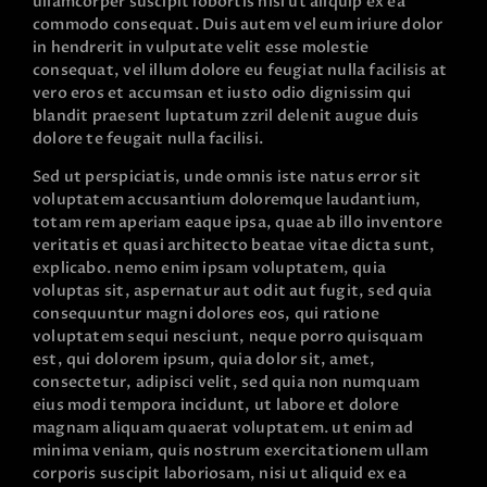
ullamcorper suscipit lobortis nisl ut aliquip ex ea
commodo consequat. Duis autem vel eum iriure dolor
in hendrerit in vulputate velit esse molestie
consequat, vel illum dolore eu feugiat nulla facilisis at
vero eros et accumsan et iusto odio dignissim qui
blandit praesent luptatum zzril delenit augue duis
dolore te feugait nulla facilisi.
Sed ut perspiciatis, unde omnis iste natus error sit
voluptatem accusantium doloremque laudantium,
totam rem aperiam eaque ipsa, quae ab illo inventore
veritatis et quasi architecto beatae vitae dicta sunt,
explicabo. nemo enim ipsam voluptatem, quia
voluptas sit, aspernatur aut odit aut fugit, sed quia
consequuntur magni dolores eos, qui ratione
voluptatem sequi nesciunt, neque porro quisquam
est, qui dolorem ipsum, quia dolor sit, amet,
consectetur, adipisci velit, sed quia non numquam
eius modi tempora incidunt, ut labore et dolore
magnam aliquam quaerat voluptatem. ut enim ad
minima veniam, quis nostrum exercitationem ullam
corporis suscipit laboriosam, nisi ut aliquid ex ea