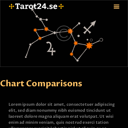
HEM
ASTROLOGI
STJÄRNTECKEN
TAROT
SPÅDAM-SIERSKA
BLOGG
Chart Comparisons
JOBBA SOM SPÅDAM
BETALNING
Lorem ipsum dolor sit amet, consectetuer adipiscing
FAQ
elit, sed diam nonummy nibh euismod tincidunt ut
KONTAKTA OSS
laoreet dolore magna aliquam erat volutpat. Ut wisi
enim ad minim veniam, quis nostrud exerci tation