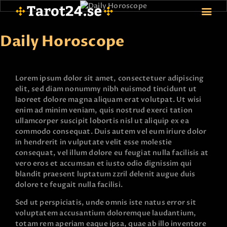
Daily Horoscope
HEM
Lorem ipsum dolor sit amet, consectetuer adipiscing
ASTROLOGI
elit, sed diam nonummy nibh euismod tincidunt ut
STJÄRNTECKEN
laoreet dolore magna aliquam erat volutpat. Ut wisi
enim ad minim veniam, quis nostrud exerci tation
TAROT
ullamcorper suscipit lobortis nisl ut aliquip ex ea
SPÅDAM-SIERSKA
commodo consequat. Duis autem vel eum iriure dolor
in hendrerit in vulputate velit esse molestie
BLOGG
consequat, vel illum dolore eu feugiat nulla facilisis at
JOBBA SOM SPÅDAM
vero eros et accumsan et iusto odio dignissim qui
BETALNING
blandit praesent luptatum zzril delenit augue duis
dolore te feugait nulla facilisi.
FAQ
KONTAKTA OSS
Sed ut perspiciatis, unde omnis iste natus error sit
voluptatem accusantium doloremque laudantium,
totam rem aperiam eaque ipsa, quae ab illo inventore