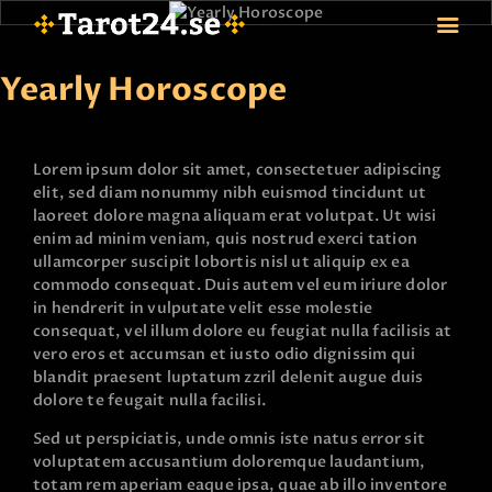
Yearly Horoscope
HEM
Lorem ipsum dolor sit amet, consectetuer adipiscing
ASTROLOGI
elit, sed diam nonummy nibh euismod tincidunt ut
STJÄRNTECKEN
laoreet dolore magna aliquam erat volutpat. Ut wisi
enim ad minim veniam, quis nostrud exerci tation
TAROT
ullamcorper suscipit lobortis nisl ut aliquip ex ea
SPÅDAM-SIERSKA
commodo consequat. Duis autem vel eum iriure dolor
in hendrerit in vulputate velit esse molestie
BLOGG
consequat, vel illum dolore eu feugiat nulla facilisis at
JOBBA SOM SPÅDAM
vero eros et accumsan et iusto odio dignissim qui
BETALNING
blandit praesent luptatum zzril delenit augue duis
dolore te feugait nulla facilisi.
FAQ
KONTAKTA OSS
Sed ut perspiciatis, unde omnis iste natus error sit
voluptatem accusantium doloremque laudantium,
totam rem aperiam eaque ipsa, quae ab illo inventore