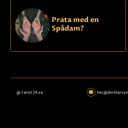
Prata med en
Spådam?
@ tarot24.se
hei@dinklarsy