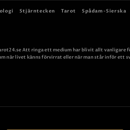
HEM
ologi
Stjärntecken
Tarot
Spådam-Sierska
ASTROLOGI
STJÄRNTECKEN
TAROT
rot24.se Att ringa ett medium har blivit allt vanligare 
m när livet känns förvirrat eller när man står inför ett 
SPÅDAM-SIERSKA
BLOGG
JOBBA SOM SPÅDAM
BETALNING
FAQ