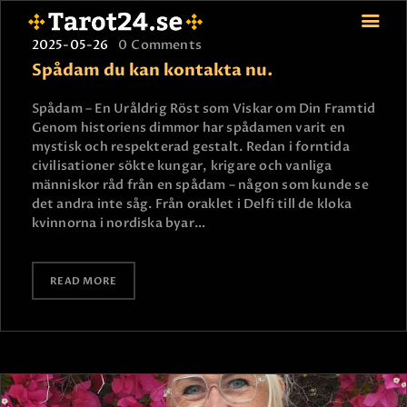
2025-05-26
0
Comments
Spådam du kan kontakta nu.
Spådam – En Uråldrig Röst som Viskar om Din Framtid
HEM
Genom historiens dimmor har spådamen varit en
mystisk och respekterad gestalt. Redan i forntida
ASTROLOGI
civilisationer sökte kungar, krigare och vanliga
STJÄRNTECKEN
människor råd från en spådam – någon som kunde se
TAROT
det andra inte såg. Från oraklet i Delfi till de kloka
kvinnorna i nordiska byar…
SPÅDAM-SIERSKA
BLOGG
JOBBA SOM SPÅDAM
READ MORE
BETALNING
FAQ
KONTAKTA OSS