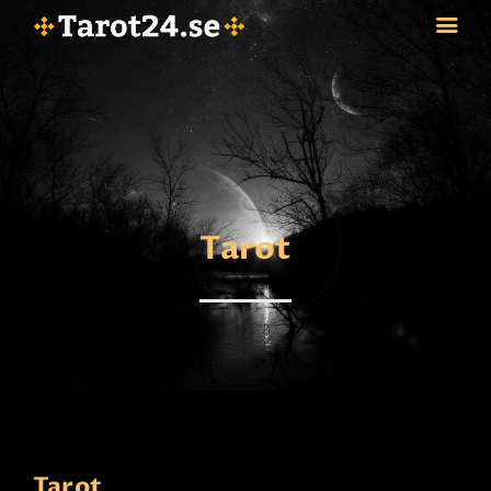
HEM
ASTROLOGI
STJÄRNTECKEN
Tarot
TAROT
SPÅDAM-SIERSKA
BLOGG
JOBBA SOM SPÅDAM
BETALNING
FAQ
KONTAKTA OSS
Tarot