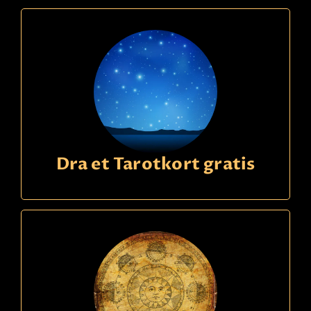
Les mer
Faktura
betaling
Dra et Tarotkort gratis
Ring
09391340
kode
276
Elisabeth
22,90 Sek
p/m
Svensk spådam. Få hjälp med nuet och vad