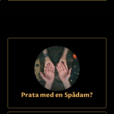
Ring
09391340
kode
607
Elena
22,90 Sek
p/m
Svensk spådam - Klok vuxen kvinna. Öppnar
dörren till en värld som få har tillgång till.
Kraftfullt, ser på djupet och ger ärliga svar. Ser
vad som ligger framför dig.
Prata med en Spådam?
Les mer
Faktura