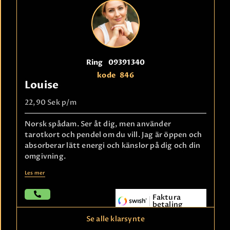
Ring
09391340
kode
846
Louise
22,90 Sek
p/m
Norsk spådam. Ser åt dig, men använder
tarotkort och pendel om du vill. Jag är öppen och
absorberar lätt energi och känslor på dig och din
omgivning.
Les mer
Faktura
betaling
Se alle klarsynte