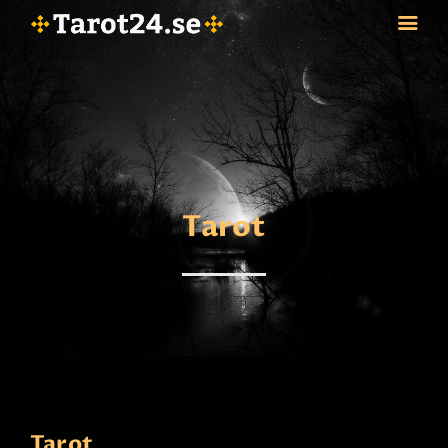
HEM
ASTROLOGI
STJÄRNTECKEN
Tarot
TAROT
SPÅDAM-SIERSKA
BLOGG
JOBBA SOM SPÅDAM
BETALNING
FAQ
KONTAKTA OSS
Tarot