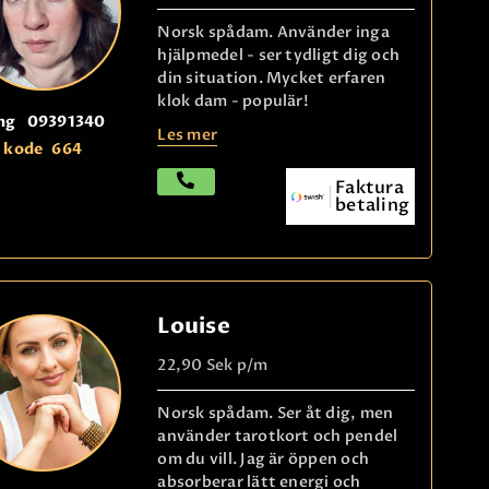
Norsk spådam. Använder inga
hjälpmedel - ser tydligt dig och
din situation. Mycket erfaren
klok dam - populär!
ng
09391340
Les mer
kode
664
Faktura
betaling
Louise
22,90 Sek
p/m
Norsk spådam. Ser åt dig, men
använder tarotkort och pendel
om du vill. Jag är öppen och
absorberar lätt energi och