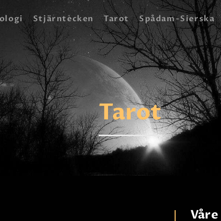
HEM
ologi
Stjärntecken
Tarot
Spådam-Sierska
ASTROLOGI
STJÄRNTECKEN
TAROT
Tarot
SPÅDAM-SIERSKA
BLOGG
JOBBA SOM SPÅDAM
BETALNING
FAQ
Våre 