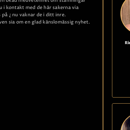
r en ökad medvetenhet om stämningar
 i kontakt med de här sakerna via
 på ¿ nu vaknar de i ditt inre.
en sia om en glad känslomässig nyhet.
Ri