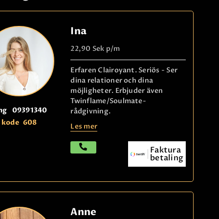
Ina
22,90 Sek
p/m
Erfaren Clairoyant. Seriös - Ser
dina relationer och dina
möjligheter. Erbjuder även
Twinflame/Soulmate-
ng
09391340
rådgivning.
kode
608
Les mer
Faktura
betaling
Anne