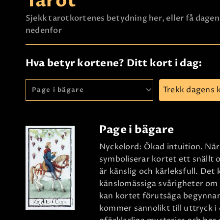
Tarot
Sjekk tarotkortenes betydning her, eller få dagen
nedenfor
Hva betyr kortene? Ditt kort i dag:
Trekk dagens 
Page i bägare
Nyckelord: Ökad intuition. När
symboliserar kortet ett snällt 
är känslig och kärleksfull. Det k
känslomässiga svårigheter om 
kan kortet förutsäga begynnand
kommer sannolikt till uttryck 