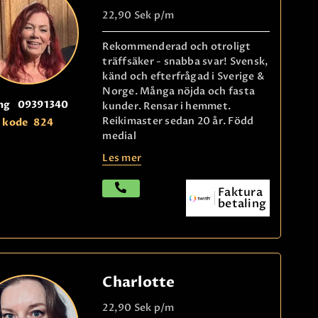
22,90 Sek
p/m
Rekommenderad och otroligt
träffsäker - snabba svar! Svensk,
känd och efterfrågad i Sverige &
Norge. Många nöjda och fasta
ng
09391340
kunder. Rensar i hemmet.
Reikimaster sedan 20 år. Född
kode
824
medial
Les mer
Faktura
betaling
Charlotte
22,90 Sek
p/m