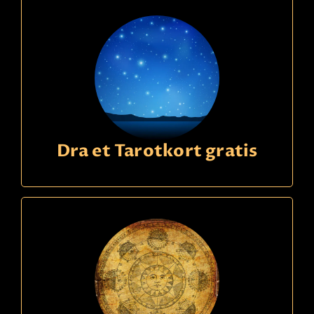
Faktura
betaling
Dra et Tarotkort gratis
Ring
09391340
kode
608
Ina
22,90 Sek
p/m
Erfaren Clairoyant. Seriös - Ser dina relationer
och dina möjligheter. Erbjuder även
Twinflame/Soulmate-rådgivning.