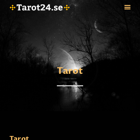
HEM
ASTROLOGI
STJÄRNTECKEN
Tarot
TAROT
SPÅDAM-SIERSKA
BLOGG
JOBBA SOM SPÅDAM
BETALNING
FAQ
KONTAKTA OSS
Tarot