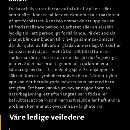
Lycka och livskraft hittar nu in i ditt liv på ett eller
annat sätt. Kanske håller den ekonomiska situationen
på att förbättras, kanske kommer du att uppleva en
tillfredsställande period på arbetet eller en särskilt
lycklig tid i ett personligt förhållande. På det sociala
planet blir du inbjuden till trevliga sammankomster
där du njuter av tillvaron i glada vänners lag. Om du har
kämpat med något i livet så bör allt bli lättare nu.
Tankarna känns klarare och kanske gör du långsiktiga
planer. Solen har brutit igenom och du kommer att
känna dig mycket i fas med dig själv. Framgången är
säkrad. Kortet symboliserar även barn. När det dyker
upp kan det betyda goda nyheter som har med barn
att göra. Ett barn kanske utvecklar någon form av
naturbegåvning, ett efterlängtat barn föds eller
befruktas, ett barn som har varit sjukt eller haft andra
problem kommer att övervinna svårigheterna.
Våre ledige veiledere