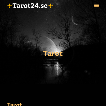
HEM
ASTROLOGI
STJÄRNTECKEN
Tarot
TAROT
SPÅDAM-SIERSKA
BLOGG
JOBBA SOM SPÅDAM
BETALNING
FAQ
KONTAKTA OSS
Tarot