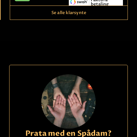
betaling
Se alle klarsynte
Ring
09391340
kode
824
Anne
22,90 Sek
p/m
Rekommenderad och otroligt träffsäker - snabba
svar! Svensk, känd och efterfrågad i Sverige &
Norge. Många nöjda och fasta kunder. Rensar i
hemmet. Reikimaster sedan 20 år. Född medial
Prata med en Spådam?