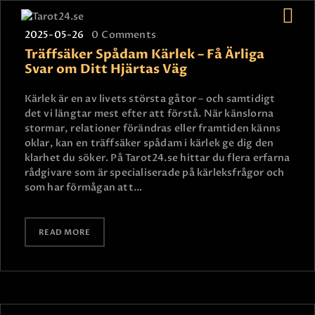
2025-05-26
0
Comments
Träffsäker Spådam Kärlek – Få Ärliga
Svar om Ditt Hjärtas Väg
HEM
Kärlek är en av livets största gåtor – och samtidigt
ASTROLOGI
det vi längtar mest efter att förstå. När känslorna
stormar, relationer förändras eller framtiden känns
STJÄRNTECKEN
oklar, kan en träffsäker spådam i kärlek ge dig den
TAROT
klarhet du söker. På Tarot24.se hittar du flera erfarna
rådgivare som är specialiserade på kärleksfrågor och
SPÅDAM-SIERSKA
som har förmågan att…
BLOGG
JOBBA SOM SPÅDAM
READ MORE
BETALNING
FAQ
KONTAKTA OSS